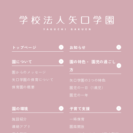
トップページ
お知らせ
園について
園の特色・ 園児の過ごし
方
園からのメッセージ
矢口学園の保育について
矢口学園の3つの特色
保育園の概要
園児の一日（1歳児）
園児の一年
園の環境
子育て支援
施設紹介
一時保育
連絡アプリ
園庭開放