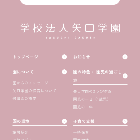
トップページ
お知らせ
園について
園の特色・ 園児の過ごし
方
園からのメッセージ
矢口学園の保育について
矢口学園の3つの特色
保育園の概要
園児の一日（1歳児）
園児の一年
園の環境
子育て支援
施設紹介
一時保育
連絡アプリ
園庭開放