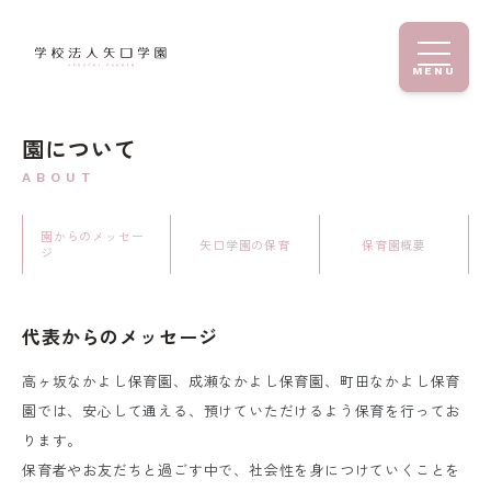
MENU
園について
ABOUT
園からのメッセー
矢口学園の保育
保育園概要
ジ
代表からのメッセージ
高ヶ坂なかよし保育園、成瀬なかよし保育園、町田なかよし保育
園では、安心して通える、
預けていただけるよう保育を行ってお
ります。
保育者やお友だちと過ごす中で、社会性を身につけていくことを